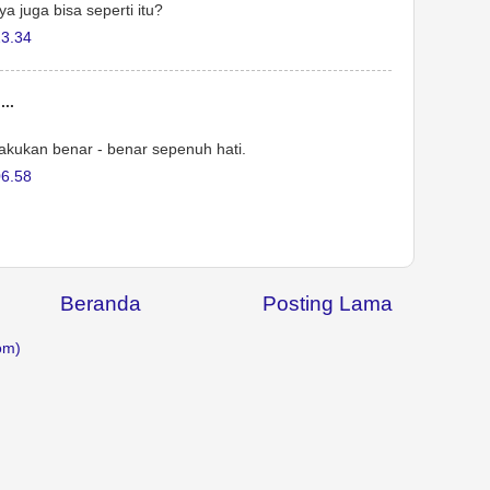
ya juga bisa seperti itu?
23.34
..
akukan benar - benar sepenuh hati.
06.58
Beranda
Posting Lama
om)