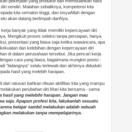
ukan pekerjaan yang produktif dan membuahkan hasil
diri sendiri. Malahan sebaliknya, kompetensi kita
epada kita semakin tinggi, dan insyaAllah dengan
zeki akan datang berlimpah dariNya.
 kerja banyak yang tidak memiliki kepercayaan diri
. Mengikuti proses seleksi tanpa persiapan, hanya
si, presentasi yang biasa saja ketika wawancara, apa
ekuatan dan kelebihan dengan kepercayaan diri
di dalam perusahaan tersebut. Jika pencari kerja
dengan cara yang biasa, bagaimana mungkin posisi -
di "bidangnya" selalu terlewati dan akhirnya diduduki
epada hasil yang melebih harapan.
i dari ratusan bahkan ribuan aktifitas kita yang mampu
k melakukan perubahan diri.Mari kita bersama - sama
 hasil yang melebihi harapan. Jangan mau
a saja. Apapun profesi kita, lakukanlah sesuatu
Karena belajar sambil melakukan adalah sebuah
ingkan melakukan tanpa mempelajarinya.