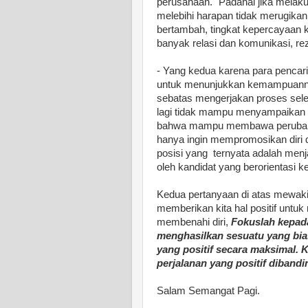
perusahaan." Padahal jika melak
melebihi harapan tidak merugikan 
bertambah, tingkat kepercayaan k
banyak relasi dan komunikasi, re
- Yang kedua karena para pencari
untuk menunjukkan kemampuannya
sebatas mengerjakan proses selek
lagi tidak mampu menyampaikan k
bahwa mampu membawa perubahan 
hanya ingin mempromosikan diri 
posisi yang ternyata adalah menja
oleh kandidat yang berorientasi k
Kedua pertanyaan di atas mewakil
memberikan kita hal positif untu
membenahi diri,
Fokuslah kepada
menghasilkan sesuatu yang bias
yang positif secara maksimal. 
perjalanan yang positif diband
Salam Semangat Pagi.