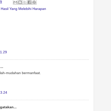
29
a Hasil Yang Melebihi Harapan
1.29
..
udah-mudahan bermanfaat.
13.24
atakan...