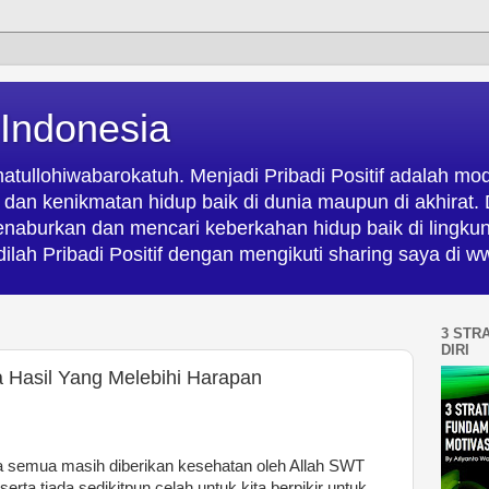
 Indonesia
ullohiwabarokatuh. Menjadi Pribadi Positif adalah mod
an kenikmatan hidup baik di dunia maupun di akhirat. D
menaburkan dan mencari keberkahan hidup baik di lingk
ilah Pribadi Positif dengan mengikuti sharing saya di
3 STR
DIRI
a Hasil Yang Melebihi Harapan
kita semua masih diberikan kesehatan oleh Allah SWT
rta tiada sedikitpun celah untuk kita berpikir untuk