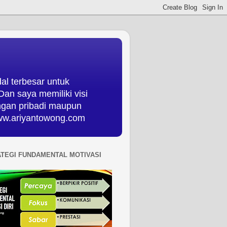
al terbesar untuk
an saya memiliki visi
ungan pribadi maupun
 www.ariyantowong.com
ATEGI FUNDAMENTAL MOTIVASI