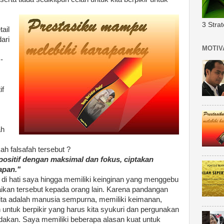
3 Stra
ail
ari
MOTIV
-
if
ah
h falsafah tersebut ?
positif dengan maksimal dan fokus, ciptakan
apan."
 di hati saya hingga memiliki keinginan yang menggebu
kan tersebut kepada orang lain. Karena pandangan
ita adalah manusia sempurna, memiliki keimanan,
 untuk berpikir yang harus kita syukuri dan pergunakan
dakan. Saya memiliki beberapa alasan kuat untuk