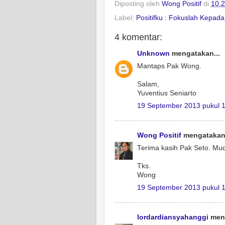
Diposting oleh
Wong Positif
di
10.
Label:
Positifku : Fokuslah Kepad
4 komentar:
Unknown
mengatakan...
Mantaps Pak Wong.
Salam,
Yuventius Seniarto
19 September 2013 pukul 1
Wong Positif
mengatakan.
Terima kasih Pak Seto. M
Tks.
Wong
19 September 2013 pukul 
lordardiansyahanggi
meng