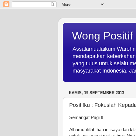
Wong Positif
Assalamualaikum Warohmat
mendapatkan keberkahan d
yang tulus untuk selalu 
masyarakat Indonesia. Jad
KAMIS, 19 SEPTEMBER 2013
Positifku : Fokuslah Kepad
Semangat Pagi !!
Alhamdulillah hari ini saya dan 
untuk bisa menikmati rahmatNya se