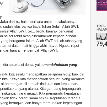
ng
p.
 Maka dari itu, hal sederhana untuk melakukannya
TOTAL
itu sudah jelas bahwa tiada Tuhan Selain Allah SWT.
HALA
selain Allah SWT. So... begitu banyak penganut
n hal tersebut akan dikembalikan kepada pribadi
 yang beragama Islam, Allah SWT adalah tuhan yang
79,
anam di dalam hati hingga akhir hayat. Ngapai repot
n dengan hanya menyembah Allah SWT.
kita selama di dunia, yaitu
mendahulukan yang
 waktu kita selalu mendapatkan pelajaran hidup baik dari
gan kita. Ketika kita mendapatkan sesuatu yang meminta
ta akan mengambil sebuah tindakan dan keputusan.
mprioritaskan yang utama. Kita gampang terpengaruh
 lingkungan yang negatif. Kita mengambil keputusan
ahkan tidak berarti sama sekali. Keputusan tersebut
an yang bertaqwa, dan hanya memuaskan kepentingan