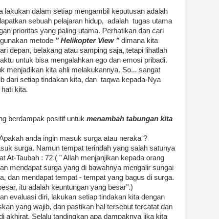
ta lakukan dalam setiap mengambil keputusan adalah
apatkan sebuah pelajaran hidup, adalah tugas utama
an prioritas yang paling utama. Perhatikan dan cari
an gunakan metode
" Helikopter View "
dimana kita
i depan, belakang atau samping saja, tetapi lihatlah
aktu untuk bisa mengalahkan ego dan emosi pribadi.
k menjadikan kita ahli melakukannya. So... sangat
ib dari setiap tindakan kita, dan taqwa kepada-Nya
ati kita.
ng berdampak positif untuk
menambah tabungan kita
 Apakah anda ingin masuk surga atau neraka ?
suk surga. Namun tempat terindah yang salah satunya
t At-Taubah : 72 ( " Allah menjanjikan kepada orang
kan mendapat surga yang di bawahnya mengalir sungai
a, dan mendapat tempat - tempat yang bagus di surga.
besar, itu adalah keuntungan yang besar".)
n evaluasi diri, lakukan setiap tindakan kita dengan
kan yang wajib, dan pastikan hal tersebut tercatat dan
di akhirat. Selalu tandingkan apa dampaknya jika kita