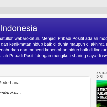
 Indonesia
ullohiwabarokatuh. Menjadi Pribadi Positif adalah mod
an kenikmatan hidup baik di dunia maupun di akhirat. D
menaburkan dan mencari keberkahan hidup baik di lingk
ilah Pribadi Positif dengan mengikuti sharing saya di
3 STR
DIRI
i Sederhana
iwabarokatuh.