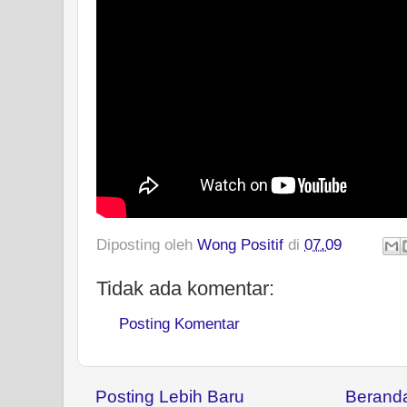
Diposting oleh
Wong Positif
di
07.09
Tidak ada komentar:
Posting Komentar
Posting Lebih Baru
Berand