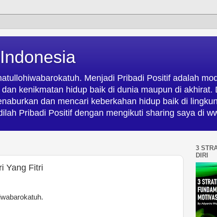
 Indonesia
ullohiwabarokatuh. Menjadi Pribadi Positif adalah mod
an kenikmatan hidup baik di dunia maupun di akhirat. D
menaburkan dan mencari keberkahan hidup baik di lingk
ilah Pribadi Positif dengan mengikuti sharing saya di
3 STR
DIRI
 Yang Fitri
iwabarokatuh.