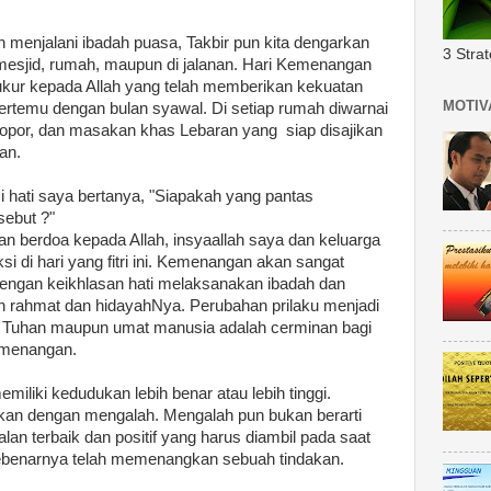
h menjalani ibadah puasa, Takbir pun kita dengarkan
3 Stra
esjid, rumah, maupun di jalanan. Hari Kemenangan
kur kepada Allah yang telah memberikan kekuatan
MOTIV
 bertemu dengan bulan syawal. Di setiap rumah diwarnai
 opor, dan masakan khas Lebaran yang siap disajikan
an.
si hati saya bertanya, "Siapakah yang pantas
ebut ?"
 berdoa kepada Allah, insyaallah saya dan keluarga
i di hari yang fitri ini. Kemenangan akan sangat
dengan keikhlasan hati melaksanakan ibadah dan
 rahmat dan hidayahNya. Perubahan prilaku menjadi
gan Tuhan maupun umat manusia adalah cerminan bagi
emenangan.
iliki kedudukan lebih benar atau lebih tinggi.
kan dengan mengalah. Mengalah pun bukan berarti
alan terbaik dan positif yang harus diambil pada saat
ita sebenarnya telah memenangkan sebuah tindakan.