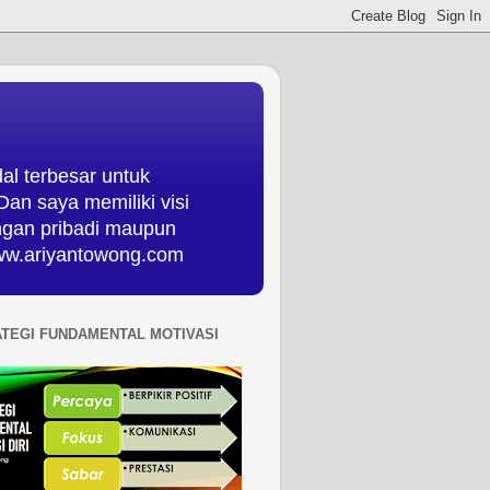
al terbesar untuk
an saya memiliki visi
ungan pribadi maupun
 www.ariyantowong.com
ATEGI FUNDAMENTAL MOTIVASI