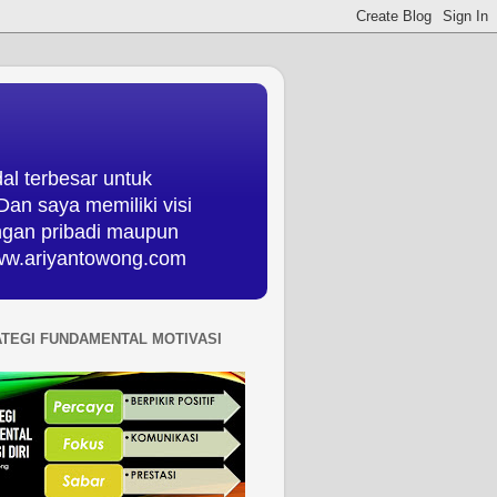
al terbesar untuk
an saya memiliki visi
ungan pribadi maupun
 www.ariyantowong.com
ATEGI FUNDAMENTAL MOTIVASI